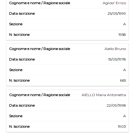
Agrosi' Errico
25/05/1999
A
1958
Aiello Bruno
15/05/1978
A
665
AIELLO Maria Antonietta
22/09/1998
A
1903