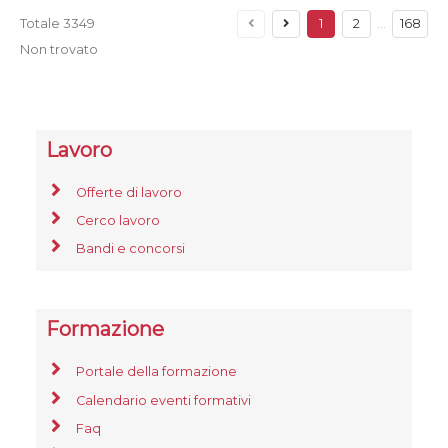
Totale
3349
1
2
…
168
Non trovato
Lavoro
Offerte di lavoro
Cerco lavoro
Bandi e concorsi
Formazione
Portale della formazione
Calendario eventi formativi
Faq