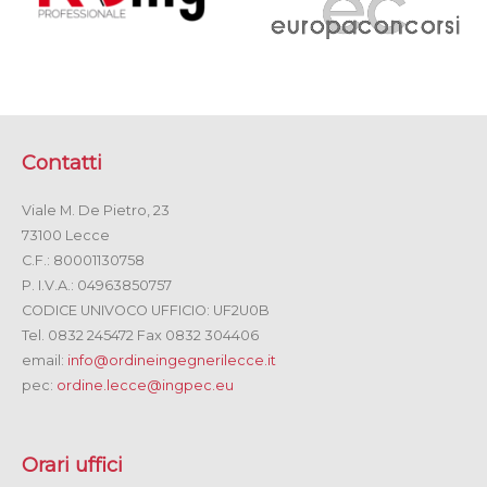
Contatti
Viale M. De Pietro, 23
73100 Lecce
C.F.: 80001130758
P. I.V.A.: 04963850757
CODICE UNIVOCO UFFICIO: UF2U0B
Tel. 0832 245472 Fax 0832 304406
email:
info@ordineingegnerilecce.it
pec:
ordine.lecce@ingpec.eu
Orari uffici