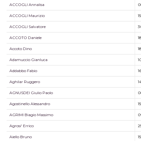
ACCOGLI Annalisa
0
ACCOGLI Maurizio
1
ACCOGLI Salvatore
3
ACCOTO Daniele
1
Accoto Dino
1
Adamuccio Gianluca
1
Addabbo Fabio
1
Aghilar Ruggero
1
AGNUSDEI Giulio Paolo
0
Agostinello Alessandro
1
AGRIMI Biagio Massimo
0
Agrosi' Errico
2
Aiello Bruno
1