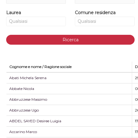
Laurea
Comune residenza
Ricerca
Cognome e nome / Ragione sociale
D
Abati Michela Serena
2
Abbate Nicola
0
Abbruzzese Massimo
0
Abbruzzese Ugo
2
ABDEL SAYED Desiree Luigia
1
Accarino Marco
1