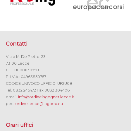
Contatti
Viale M. De Pietro, 23
73100 Lecce
C.F.: 80001130758
P. I.V.A.: 04963850757
CODICE UNIVOCO UFFICIO: UF2U0B
Tel. 0832 245472 Fax 0832 304406
email:
info@ordineingegnerilecce.it
pec:
ordine.lecce@ingpec.eu
Orari uffici