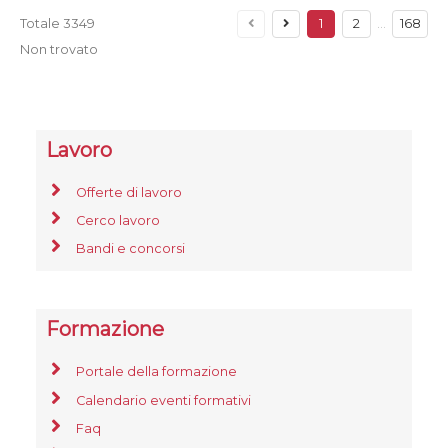
Totale
3349
1
2
…
168
Non trovato
Lavoro
Offerte di lavoro
Cerco lavoro
Bandi e concorsi
Formazione
Portale della formazione
Calendario eventi formativi
Faq