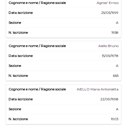
Agrosi' Errico
25/05/1999
A
1958
Aiello Bruno
15/05/1978
A
665
AIELLO Maria Antonietta
22/09/1998
A
1903