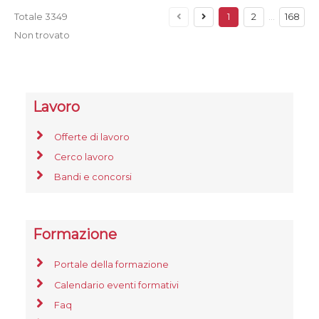
Totale
3349
1
2
…
168
Non trovato
Lavoro
Offerte di lavoro
Cerco lavoro
Bandi e concorsi
Formazione
Portale della formazione
Calendario eventi formativi
Faq