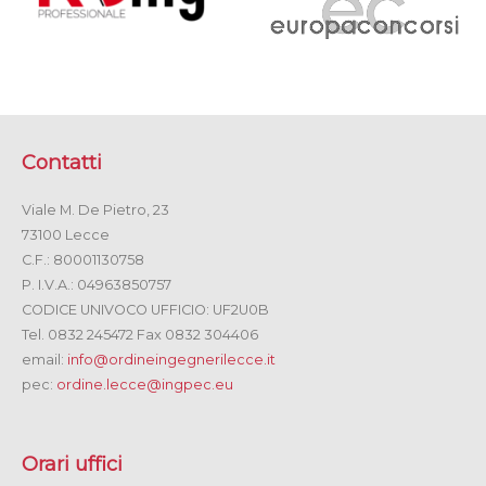
Contatti
Viale M. De Pietro, 23
73100 Lecce
C.F.: 80001130758
P. I.V.A.: 04963850757
CODICE UNIVOCO UFFICIO: UF2U0B
Tel. 0832 245472 Fax 0832 304406
email:
info@ordineingegnerilecce.it
pec:
ordine.lecce@ingpec.eu
Orari uffici