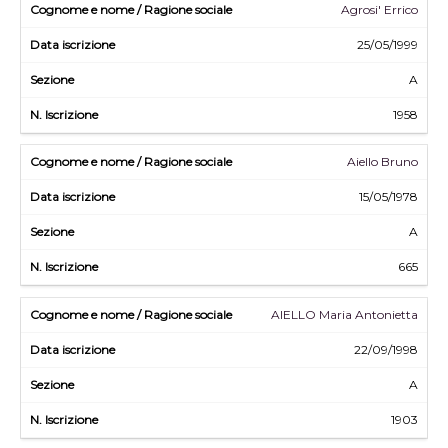
Agrosi' Errico
25/05/1999
A
1958
Aiello Bruno
15/05/1978
A
665
AIELLO Maria Antonietta
22/09/1998
A
1903