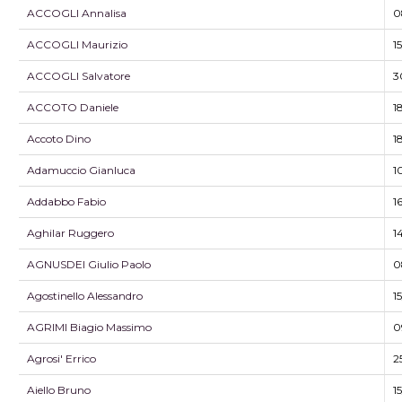
ACCOGLI Annalisa
0
ACCOGLI Maurizio
1
ACCOGLI Salvatore
3
ACCOTO Daniele
1
Accoto Dino
1
Adamuccio Gianluca
1
Addabbo Fabio
1
Aghilar Ruggero
1
AGNUSDEI Giulio Paolo
0
Agostinello Alessandro
1
AGRIMI Biagio Massimo
0
Agrosi' Errico
2
Aiello Bruno
1