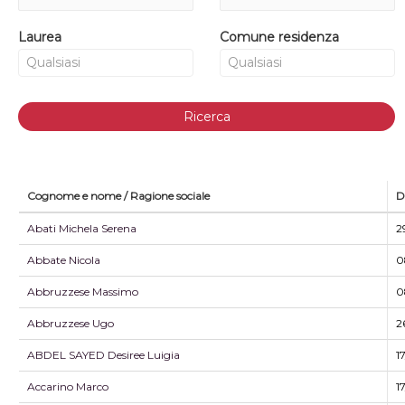
Laurea
Comune residenza
Ricerca
Cognome e nome / Ragione sociale
D
Abati Michela Serena
2
Abbate Nicola
0
Abbruzzese Massimo
0
Abbruzzese Ugo
2
ABDEL SAYED Desiree Luigia
1
Accarino Marco
1