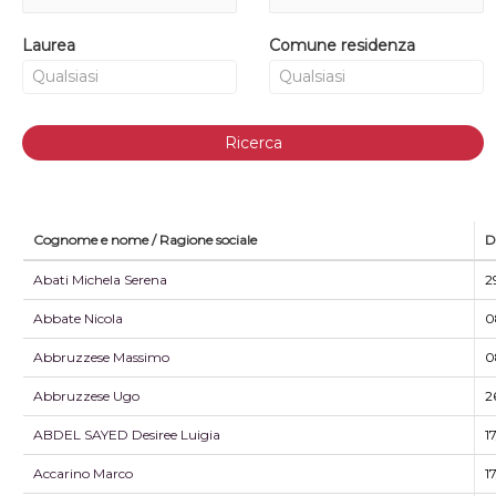
Laurea
Comune residenza
Ricerca
Cognome e nome / Ragione sociale
D
Abati Michela Serena
2
Abbate Nicola
0
Abbruzzese Massimo
0
Abbruzzese Ugo
2
ABDEL SAYED Desiree Luigia
1
Accarino Marco
1