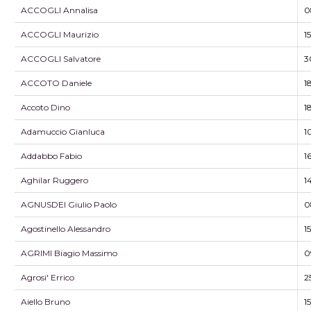
ACCOGLI Annalisa
0
ACCOGLI Maurizio
1
ACCOGLI Salvatore
3
ACCOTO Daniele
1
Accoto Dino
1
Adamuccio Gianluca
1
Addabbo Fabio
1
Aghilar Ruggero
1
AGNUSDEI Giulio Paolo
0
Agostinello Alessandro
1
AGRIMI Biagio Massimo
0
Agrosi' Errico
2
Aiello Bruno
1