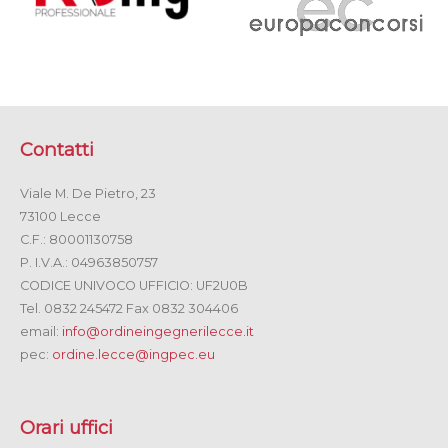
Contatti
Viale M. De Pietro, 23
73100 Lecce
C.F.: 80001130758
P. I.V.A.: 04963850757
CODICE UNIVOCO UFFICIO: UF2U0B
Tel. 0832 245472 Fax 0832 304406
email:
info@ordineingegnerilecce.it
pec:
ordine.lecce@ingpec.eu
Orari uffici