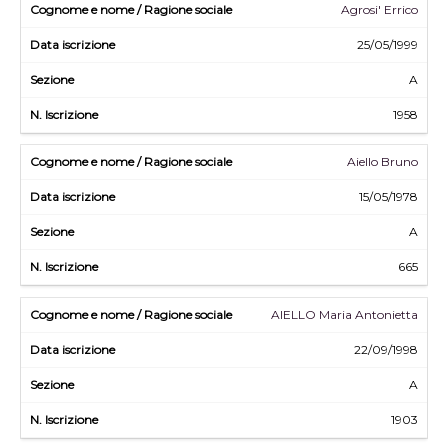
Agrosi' Errico
25/05/1999
A
1958
Aiello Bruno
15/05/1978
A
665
AIELLO Maria Antonietta
22/09/1998
A
1903