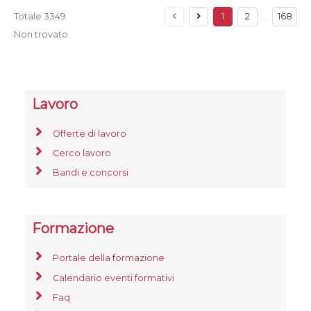
Totale
3349
1
2
…
168
Non trovato
Lavoro
Offerte di lavoro
Cerco lavoro
Bandi e concorsi
Formazione
Portale della formazione
Calendario eventi formativi
Faq