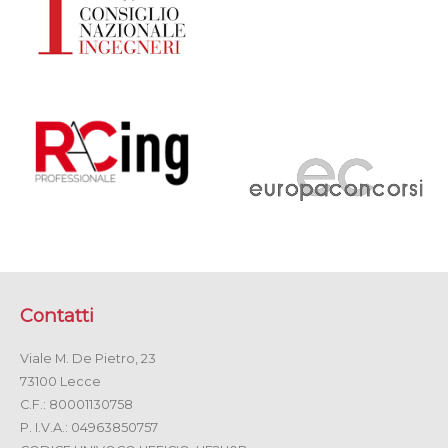
Contatti
Viale M. De Pietro, 23
73100 Lecce
C.F.: 80001130758
P. I.V.A.: 04963850757