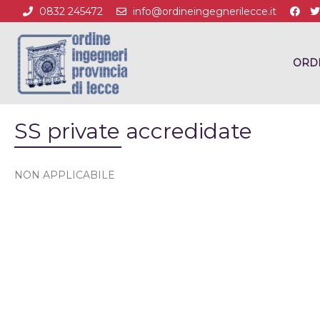
0832 245472
info@ordineingegnerilecce.it
ORD
SS private accredidate
NON APPLICABILE