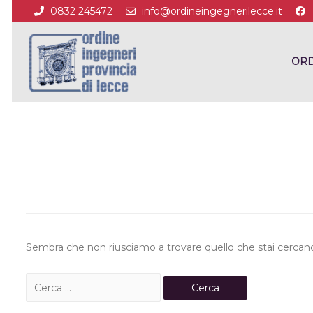
0832 245472
info@ordineingegnerilecce.it
ORD
Sembra che non riusciamo a trovare quello che stai cercando