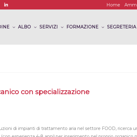
Home
Ammin
INE
ALBO
SERVIZI
FORMAZIONE
SEGRETERIA
anico con specializzazione
zioni di impianti di trattamento aria nel settore FOOD, ricerca u
n esperienza 4-8 anni),per inserimento nel proprio organico n