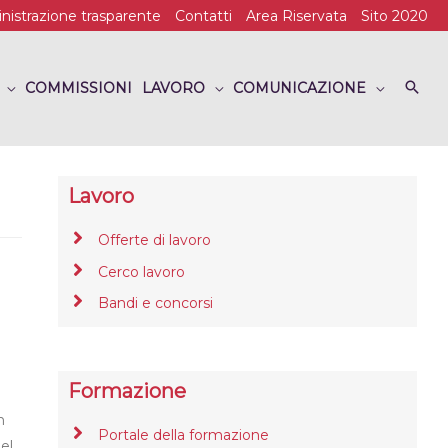
istrazione trasparente
Contatti
Area Riservata
Sito 2020
COMMISSIONI
LAVORO
COMUNICAZIONE
Lavoro
Offerte di lavoro
Cerco lavoro
Bandi e concorsi
Formazione
n
Portale della formazione
el