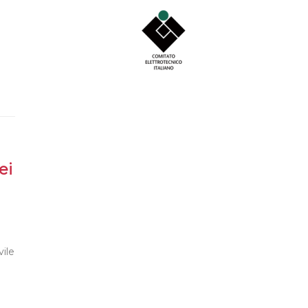
ei
vile