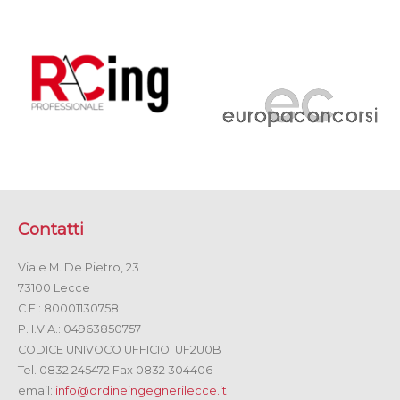
Contatti
Viale M. De Pietro, 23
73100 Lecce
C.F.: 80001130758
P. I.V.A.: 04963850757
CODICE UNIVOCO UFFICIO: UF2U0B
Tel. 0832 245472 Fax 0832 304406
email:
info@ordineingegnerilecce.it