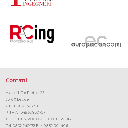
Contatti
Viale M. De Pietro, 23
73100 Lecce
C.F.: 80001130758
P. I.V.A.: 04963850757
CODICE UNIVOCO UFFICIO: UF2U0B
Tel. 0832 245472 Fax 0832 304406