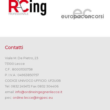
Contatti
Viale M. De Pietro, 23
73100 Lecce
C.F.: 80001130758
P. I.V.A.: 04963850757
CODICE UNIVOCO UFFICIO: UF2U0B
Tel. 0832 245472 Fax 0832 304406
email:
info@ordineingegnerilecce.it
pec:
ordine.lecce@ingpec.eu