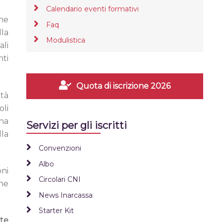
Calendario eventi formativi
one
Faq
lla
Modulistica
ali
nti
Quota di iscrizione 2026
ità
oli
 ha
Servizi per gli iscritti
lla
Convenzioni
Albo
oni
Circolari CNI
ne
News Inarcassa
Starter Kit
te