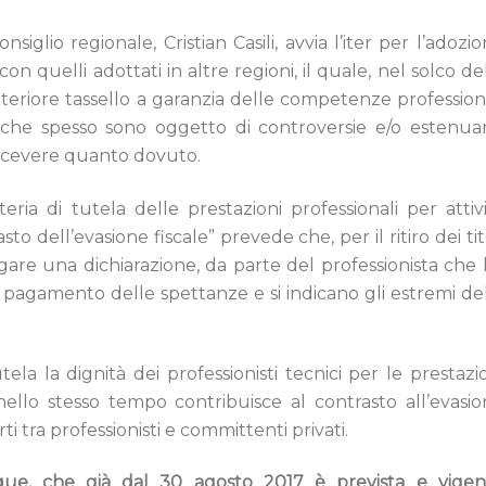
glio regionale, Cristian Casili, avvia l’iter per l’adozi
n quelli adottati in altre regioni, il quale, nel solco de
teriore tassello a garanzia delle competenze profession
e che spesso sono oggetto di controversie e/o estenua
 ricevere quanto dovuto.
ria di tutela delle prestazioni professionali per attiv
o dell’evasione fiscale” prevede che, per il ritiro dei tit
allegare una dichiarazione, da parte del professionista che
o pagamento delle spettanze e si indicano gli estremi de
ela la dignità dei professionisti tecnici per le prestazi
lo stesso tempo contribuisce al contrasto all’evasio
 tra professionisti e committenti privati.
nque, che già dal 30 agosto 2017 è prevista e vigen