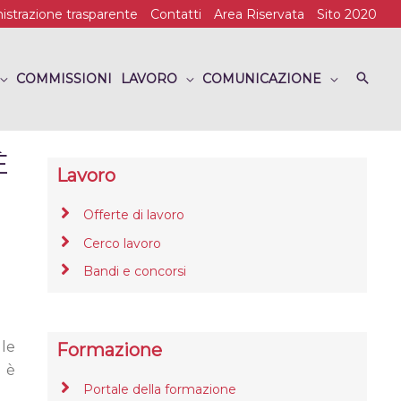
strazione trasparente
Contatti
Area Riservata
Sito 2020
COMMISSIONI
LAVORO
COMUNICAZIONE
È
Lavoro
Offerte di lavoro
Cerco lavoro
Bandi e concorsi
le
Formazione
i è
Portale della formazione