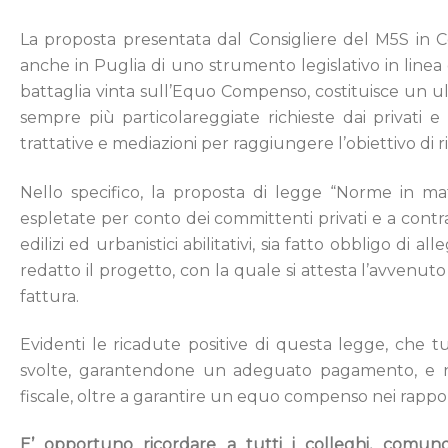
La proposta presentata dal Consigliere del M5S in Consi
anche in Puglia di uno strumento legislativo in linea co
battaglia vinta sull’Equo Compenso, costituisce un ul
sempre più particolareggiate richieste dai privati 
trattative e mediazioni per raggiungere l’obiettivo di
Nello specifico, la proposta di legge “Norme in mate
espletate per conto dei committenti privati e a contrast
edilizi ed urbanistici abilitativi, sia fatto obbligo di 
redatto il progetto, con la quale si attesta l’avvenut
fattura.
Evidenti le ricadute positive di questa legge, che tut
svolte, garantendone un adeguato pagamento, e nel
fiscale, oltre a garantire un equo compenso nei rapporti
E’ opportuno ricordare a tutti i colleghi, comu