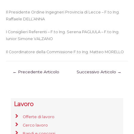
Il Presidente Ordine Ingegneri Provincia di Lecce – F.to Ing.
Raffaele DELL’ANNA
I Consiglieri Referenti – F.to Ing. Serena PAGLIULA – F.to Ing.
Iunior Simone VALZANO
Il Coordinatore della Commissione F.to Ing. Matteo MORELLO
←
Precedente Articolo
Successivo Articolo
→
Lavoro
Offerte di lavoro
Cerco lavoro
Bandi e concorsi