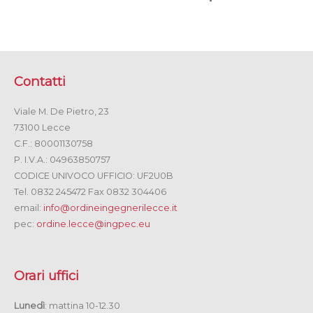
Contatti
Viale M. De Pietro, 23
73100 Lecce
C.F.: 80001130758
P. I.V.A.: 04963850757
CODICE UNIVOCO UFFICIO: UF2U0B
Tel. 0832 245472 Fax 0832 304406
email:
info@ordineingegnerilecce.it
pec:
ordine.lecce@ingpec.eu
Orari uffici
Lunedì
: mattina 10-12.30