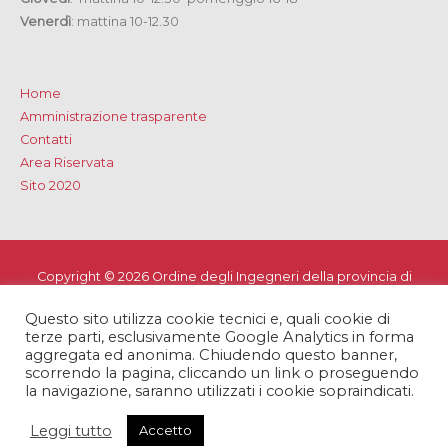
Venerdì
: mattina 10-12.30
Home
Amministrazione trasparente
Contatti
Area Riservata
Sito 2020
Copyright © 2026
Ordine degli Ingegneri della provincia di
Lecce
Questo sito utilizza cookie tecnici e, quali cookie di
Privacy e Cookie Policy
-
Note Legali
-
Dichiarazione di
terze parti, esclusivamente Google Analytics in forma
accessibilità
aggregata ed anonima. Chiudendo questo banner,
scorrendo la pagina, cliccando un link o proseguendo
la navigazione, saranno utilizzati i cookie sopraindicati.
Leggi tutto
Accetto