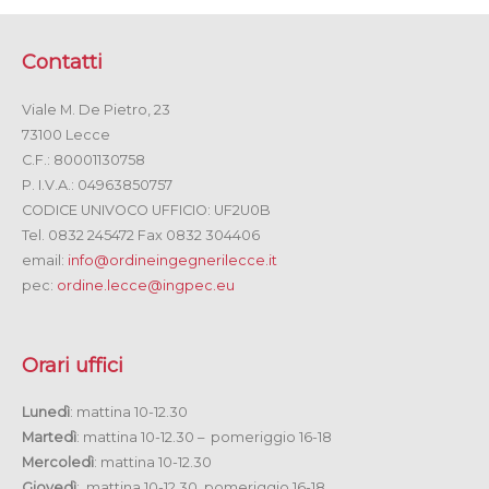
Contatti
Viale M. De Pietro, 23
73100 Lecce
C.F.: 80001130758
P. I.V.A.: 04963850757
CODICE UNIVOCO UFFICIO: UF2U0B
Tel. 0832 245472 Fax 0832 304406
email:
info@ordineingegnerilecce.it
pec:
ordine.lecce@ingpec.eu
Orari uffici
Lunedì
: mattina 10-12.30
Martedì
: mattina 10-12.30 – pomeriggio 16-18
Mercoledì
: mattina 10-12.30
Giovedì
: mattina 10-12.30 pomeriggio 16-18