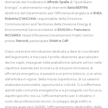
domande del moderatore
Alfredo Spalla
di “Quotidiano
Energia”, si alterneranno negli interventi
Ilaria BERTINI
,
direttrice del Dipartimento per l’Efficienza Energetica di
ENEA
,
Roberta D’ANCONA
, responsabile della Direzione
Communication and Territories della Divisione Energy &
Environmental Services Market di
EDISON
e
Francesco
RICCIARDI
, Head of Business Development Public Sector
presso
Renovit
,
partecipata
SNAM e CdP.
Dopo una breve introduzione dedicata a dare le coordinate
dell’argomento e tracciare il profilo altamente specializzato
dei tre ospiti, impegnati nelle piattaforme istituite ad hoc nelle
rispettive aziende per la ricerca di soluzioni innovative di
efficienza energetica, si passerà a un primo bilancio, a un anno
dall’entrata in vigore, della misura Superbonus, di cui saranno
analizzate potenzialità, opportunità e criticità. Ci si soffermerà
quindi sulle comunità energetiche e si proseguirà con focus su
aspetti specifici, tra cui, l’efficientamento per il cittadino, il
ruolo dei professionisti tecnici, lo sviluppo degli edifici a
energia quasi zero (NZEB), l’efficientamento degli edifici della