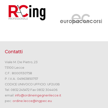
Contatti
Viale M. De Pietro, 23
73100 Lecce
C.F.: 80001130758
P. I.V.A.: 04963850757
CODICE UNIVOCO UFFICIO: UF2U0B
Tel. 0832 245472 Fax 0832 304406
email:
info@ordineingegnerilecce.it
pec:
ordine.lecce@ingpec.eu