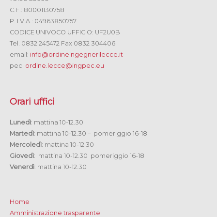
C.F.: 80001130758
P. I.V.A.: 04963850757
CODICE UNIVOCO UFFICIO: UF2U0B
Tel. 0832 245472 Fax 0832 304406
email:
info@ordineingegnerilecce.it
pec:
ordine.lecce@ingpec.eu
Orari uffici
Lunedì
: mattina 10-12.30
Martedì
: mattina 10-12.30 – pomeriggio 16-18
Mercoledì
: mattina 10-12.30
Giovedì
: mattina 10-12.30 pomeriggio 16-18
Venerdì
: mattina 10-12.30
Home
Amministrazione trasparente