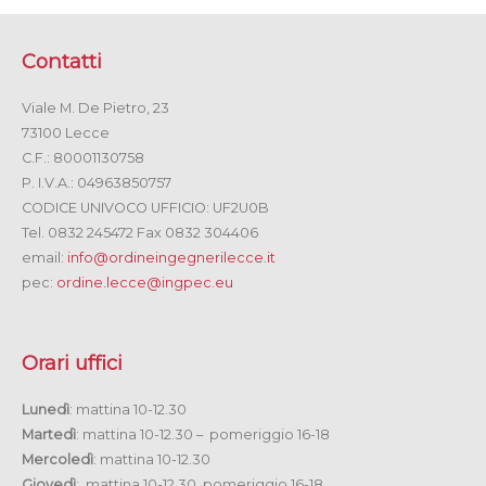
Contatti
Viale M. De Pietro, 23
73100 Lecce
C.F.: 80001130758
P. I.V.A.: 04963850757
CODICE UNIVOCO UFFICIO: UF2U0B
Tel. 0832 245472 Fax 0832 304406
email:
info@ordineingegnerilecce.it
pec:
ordine.lecce@ingpec.eu
Orari uffici
Lunedì
: mattina 10-12.30
Martedì
: mattina 10-12.30 – pomeriggio 16-18
Mercoledì
: mattina 10-12.30
Giovedì
: mattina 10-12.30 pomeriggio 16-18