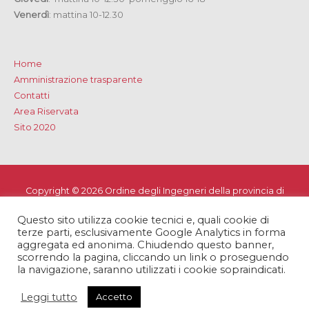
Venerdì
: mattina 10-12.30
Home
Amministrazione trasparente
Contatti
Area Riservata
Sito 2020
Copyright © 2026
Ordine degli Ingegneri della provincia di
Lecce
Questo sito utilizza cookie tecnici e, quali cookie di
Privacy e Cookie Policy
-
Note Legali
-
Dichiarazione di
terze parti, esclusivamente Google Analytics in forma
accessibilità
aggregata ed anonima. Chiudendo questo banner,
scorrendo la pagina, cliccando un link o proseguendo
la navigazione, saranno utilizzati i cookie sopraindicati.
Leggi tutto
Accetto