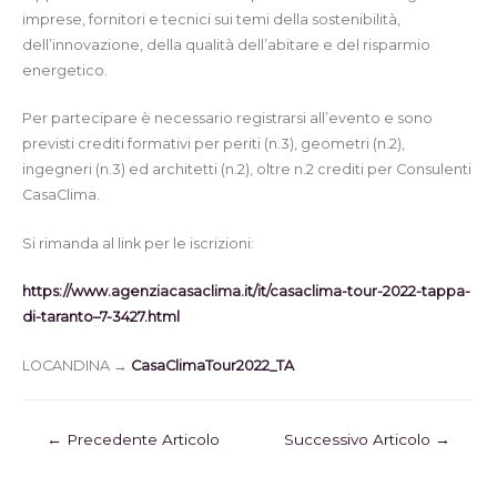
imprese, fornitori e tecnici sui temi della sostenibilità,
dell’innovazione, della qualità dell’abitare e del risparmio
energetico.
Per partecipare è necessario registrarsi all’evento e sono
previsti crediti formativi per periti (n.3), geometri (n.2),
ingegneri (n.3) ed architetti (n.2), oltre n.2 crediti per Consulenti
CasaClima.
Si rimanda al link per le iscrizioni:
https://www.agenziacasaclima.it/it/casaclima-tour-2022-tappa-
di-taranto–7-3427.html
LOCANDINA →
CasaClimaTour2022_TA
←
Precedente Articolo
Successivo Articolo
→