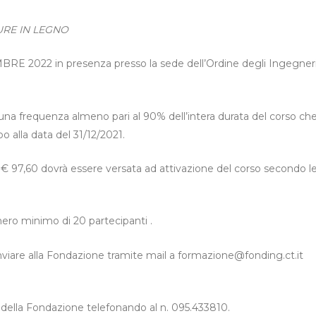
RE IN LEGNO
TEMBRE 2022 in presenza presso la sede dell’Ordine degli Ingegner
una frequenza almeno pari al 90% dell’intera durata del corso ch
o alla data del 31/12/2021.
 € 97,60 dovrà essere versata ad attivazione del corso secondo l
umero minimo di 20 partecipanti .
inviare alla Fondazione tramite mail a formazione@fonding.ct.it
a della Fondazione telefonando al n. 095.433810.