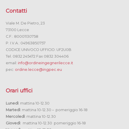
Contatti
Viale M. De Pietro, 23
73100 Lecce
C.F.: 80001130758
P. I.V.A.: 04963850757
CODICE UNIVOCO UFFICIO: UF2U0B
Tel. 0832 245472 Fax 0832 304406
email:
info@ordineingegnerilecce.it
pec:
ordine.lecce@ingpec.eu
Orari uffici
Lunedì
: mattina 10-12.30
Martedì
: mattina 10-12.30 – pomeriggio 16-18
Mercoledì
: mattina 10-12.30
Giovedì
: mattina 10-12.30 pomeriggio 16-18