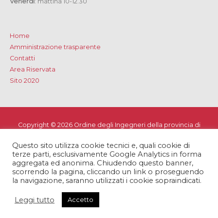
Venerdì
: mattina 10-12.30
Home
Amministrazione trasparente
Contatti
Area Riservata
Sito 2020
Copyright © 2026
Ordine degli Ingegneri della provincia di
Lecce
Questo sito utilizza cookie tecnici e, quali cookie di
Privacy e Cookie Policy
-
Note Legali
-
Dichiarazione di
terze parti, esclusivamente Google Analytics in forma
accessibilità
aggregata ed anonima. Chiudendo questo banner,
scorrendo la pagina, cliccando un link o proseguendo
la navigazione, saranno utilizzati i cookie sopraindicati.
Leggi tutto
Accetto