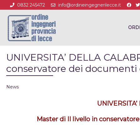
0832 245472
info@ordineingegnerilecce.it
ORD
UNIVERSITA’ DELLA CALABRIA –
conservatore dei documenti d
News
UNIVERSITA’
Master di II livello in conservator