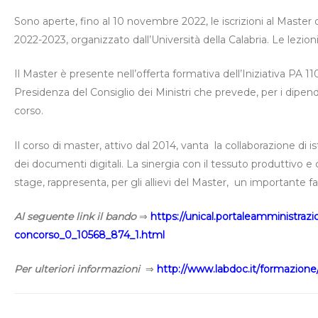
Sono aperte, fino al 10 novembre 2022, le iscrizioni al Master d
2022-2023, organizzato dall’Università della Calabria. Le lezio
Il Master è presente nell’offerta formativa dell’Iniziativa PA
Presidenza del Consiglio dei Ministri che prevede, per i dipen
corso.
Il corso di master, attivo dal 2014, vanta la collaborazione d
dei documenti digitali. La sinergia con il tessuto produttivo e 
stage, rappresenta, per gli allievi del Master, un importante fa
Al seguente link il bando
⇒
https://unical.portaleamministrazi
concorso_0_10568_874_1.html
Per ulteriori informazioni
⇒
http://www.labdoc.it/formazione/