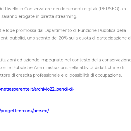
i II livello in Conservatore dei documenti digitali (PERSEO) a.a.
ni saranno erogate in diretta streaming.
 110 e lode promossa dal Dipartimento di Funzione Pubblica della
denti pubblici, uno sconto del 20% sulla quota di partecipazione a
i istituzioni ed aziende impegnate nel contesto della conservazion
con le Pubbliche Amministrazioni, nelle attività didattiche e di
ttore di crescita professionale e di possibilità di occupazione.
onetrasparente.it/archivio22_bandi-di-
progetti-e-corsi/perseo/