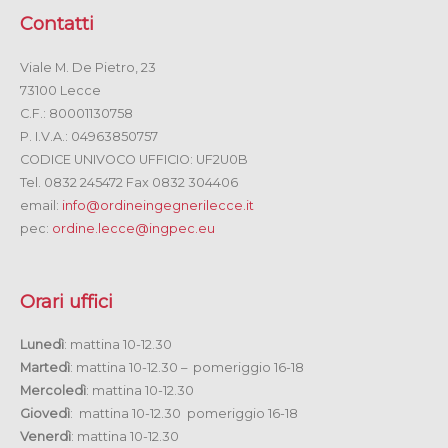
Contatti
Viale M. De Pietro, 23
73100 Lecce
C.F.: 80001130758
P. I.V.A.: 04963850757
CODICE UNIVOCO UFFICIO: UF2U0B
Tel. 0832 245472 Fax 0832 304406
email:
info@ordineingegnerilecce.it
pec:
ordine.lecce@ingpec.eu
Orari uffici
Lunedì
: mattina 10-12.30
Martedì
: mattina 10-12.30 – pomeriggio 16-18
Mercoledì
: mattina 10-12.30
Giovedì
: mattina 10-12.30 pomeriggio 16-18
Venerdì
: mattina 10-12.30