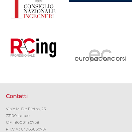
Contatti
Viale M. De Pietro, 23
73100 Lecce
C.F.: 80001130758
P. I.V.A.: 04963850757