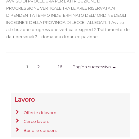
AVVISO DI PROCEDURA PER L’ATTRIBUZIONE DI
PROGRESSIONE VERTICALE TRA LE AREE RISERVATA AI
DIPENDENTI A TEMPO INDETERMINATO DELL’ ORDINE DEGLI
INGEGNERI DELLA PROVINCIA DI LECCE ALLEGATI: 1-Avviso
attribuzione progressione verticale_signed 2-Trattamento-dei-
dati-personali 3 – domanda di partecipazione
1
2
…
16
Pagina successiva
→
Lavoro
Offerte di lavoro
Cerco lavoro
Bandi e concorsi