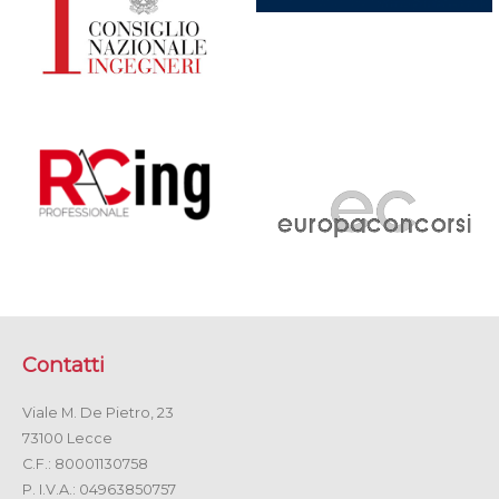
Contatti
Viale M. De Pietro, 23
73100 Lecce
C.F.: 80001130758
P. I.V.A.: 04963850757