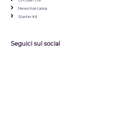
Circolari CNI
News Inarcassa
Starter Kit
Seguici sui social