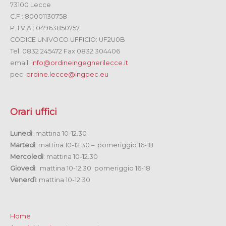
73100 Lecce
C.F.: 80001130758
P. I.V.A.: 04963850757
CODICE UNIVOCO UFFICIO: UF2U0B
Tel. 0832 245472 Fax 0832 304406
email:
info@ordineingegnerilecce.it
pec:
ordine.lecce@ingpec.eu
Orari uffici
Lunedì
: mattina 10-12.30
Martedì
: mattina 10-12.30 – pomeriggio 16-18
Mercoledì
: mattina 10-12.30
Giovedì
: mattina 10-12.30 pomeriggio 16-18
Venerdì
: mattina 10-12.30
Home