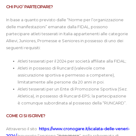
CHI PUO’ PARTECIPARE?
In base a quanto previsto dalle “Norme per l’organizzazione
delle manifestazioni” emanate dalla FIDAL, possono
partecipare atleti tesserati in Italia appartenenti alle categorie
Allievi, Juniores, Promesse e Seniores in possesso di uno dei
seguenti requisiti:
Atleti tesserati per il 2024 per società affiliate alla FIDAL;
Atleti in possesso di Runcard (valevole come
assicurazione sportiva e permesso a competere),
limitatamente alle persone da 20 anni in poi.
Atleti tesserati per un Ente di Promozione Sportiva (Sez.
Atletica), in possesso di Runcard-EPS; la partecipazione
è comunque subordinata al possesso della “RUNCARD”.
COME CI SI ISCRIVE?
Attraverso il sito
https://www.cronogare.it/scalata-delle-veneri-
2024/
troverete l’opzione “
ingegnere
”, nella schermata di