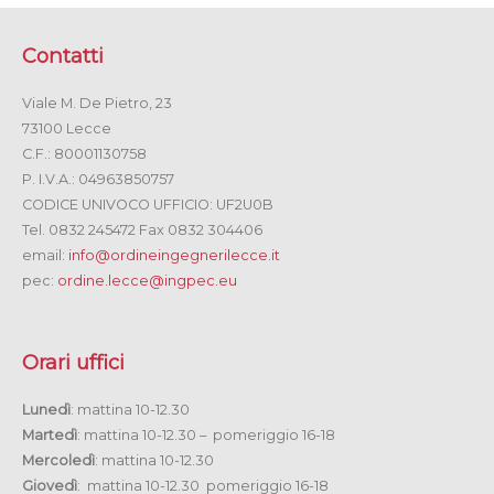
Contatti
Viale M. De Pietro, 23
73100 Lecce
C.F.: 80001130758
P. I.V.A.: 04963850757
CODICE UNIVOCO UFFICIO: UF2U0B
Tel. 0832 245472 Fax 0832 304406
email:
info@ordineingegnerilecce.it
pec:
ordine.lecce@ingpec.eu
Orari uffici
Lunedì
: mattina 10-12.30
Martedì
: mattina 10-12.30 – pomeriggio 16-18
Mercoledì
: mattina 10-12.30
Giovedì
: mattina 10-12.30 pomeriggio 16-18