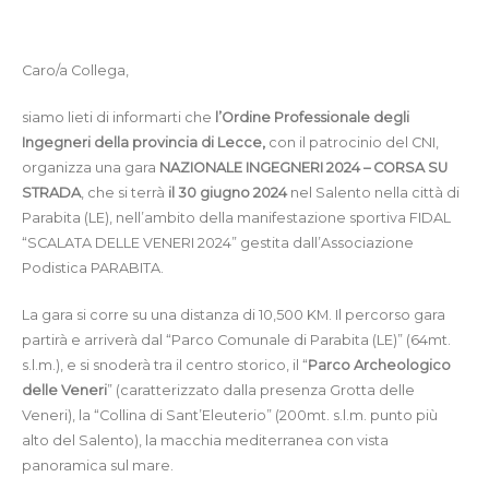
Caro/a Collega,
siamo lieti di informarti che
l’Ordine Professionale degli
Ingegneri della provincia di Lecce,
con il patrocinio del CNI,
organizza una gara
NAZIONALE INGEGNERI 2024 – CORSA SU
STRADA
, che si terrà
il 30 giugno 2024
nel Salento nella città di
Parabita (LE), nell’ambito della manifestazione sportiva FIDAL
“SCALATA DELLE VENERI 2024” gestita dall’Associazione
Podistica PARABITA.
La gara si corre su una distanza di 10,500 KM. Il percorso gara
partirà e arriverà dal “Parco Comunale di Parabita (LE)” (64mt.
s.l.m.), e si snoderà tra il centro storico, il “
Parco Archeologico
delle Veneri
” (caratterizzato dalla presenza Grotta delle
Veneri), la “Collina di Sant’Eleuterio” (200mt. s.l.m. punto più
alto del Salento), la macchia mediterranea con vista
panoramica sul mare.