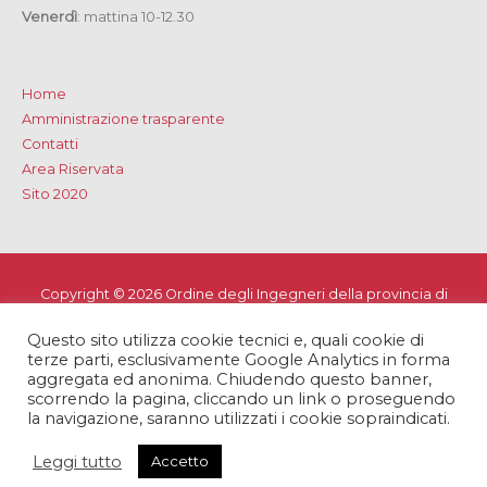
Venerdì
: mattina 10-12.30
Home
Amministrazione trasparente
Contatti
Area Riservata
Sito 2020
Copyright © 2026
Ordine degli Ingegneri della provincia di
Lecce
Questo sito utilizza cookie tecnici e, quali cookie di
Privacy e Cookie Policy
-
Note Legali
-
Dichiarazione di
terze parti, esclusivamente Google Analytics in forma
accessibilità
aggregata ed anonima. Chiudendo questo banner,
scorrendo la pagina, cliccando un link o proseguendo
la navigazione, saranno utilizzati i cookie sopraindicati.
Leggi tutto
Accetto