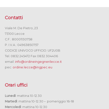
Contatti
Viale M. De Pietro, 23
73100 Lecce
C.F.: 80001130758
P. I.V.A.: 04963850757
CODICE UNIVOCO UFFICIO: UF2U0B
Tel. 0832 245472 Fax 0832 304406
email:
info@ordineingegnerilecce.it
pec:
ordine.lecce@ingpec.eu
Orari uffici
Lunedì
: mattina 10-12.30
Martedì
: mattina 10-12.30 – pomeriggio 16-18
Mercoledì
: mattina 10-12.30