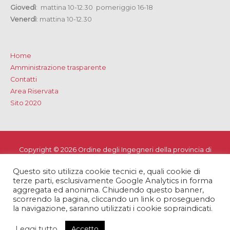
Giovedì
: mattina 10-12.30 pomeriggio 16-18
Venerdì
: mattina 10-12.30
Home
Amministrazione trasparente
Contatti
Area Riservata
Sito 2020
Copyright © 2026
Ordine degli Ingegneri della provincia di
Lecce
Questo sito utilizza cookie tecnici e, quali cookie di
Privacy e Cookie Policy
-
Note Legali
-
Dichiarazione di
terze parti, esclusivamente Google Analytics in forma
accessibilità
aggregata ed anonima. Chiudendo questo banner,
scorrendo la pagina, cliccando un link o proseguendo
la navigazione, saranno utilizzati i cookie sopraindicati.
Leggi tutto
Accetto