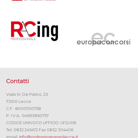
Contatti
Viale M. De Pietro, 23
73100 Lecce
C.F.: 80001130758
P. I.V.A.: 04963850757
CODICE UNIVOCO UFFICIO: UF2U0B
Tel. 0832 245472 Fax 0832 304406
email:
info@ordineingegnerilecce.it