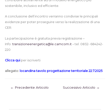
contribuire attivamente ad un modello energetico più
sostenibile, inclusivo ed efficiente.
A conclusione dell’incontro verranno condivise le principali
evidenze per poter proseguire verso la realizzazione di una
CER.
La partecipazione è gratuita previa registrazione –
Info:
transizioneenergetica@le.camcom.it
– tel. 0832- 684242-
220
Clicca qui
per iscriverti
allegato:
locandina tavolo progettazione territoriale 22.7.2025
←
Precedente Articolo
Successivo Articolo
→