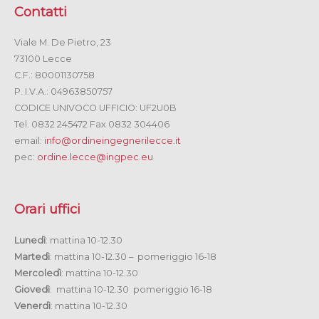
Contatti
Viale M. De Pietro, 23
73100 Lecce
C.F.: 80001130758
P. I.V.A.: 04963850757
CODICE UNIVOCO UFFICIO: UF2U0B
Tel. 0832 245472 Fax 0832 304406
email:
info@ordineingegnerilecce.it
pec:
ordine.lecce@ingpec.eu
Orari uffici
Lunedì
: mattina 10-12.30
Martedì
: mattina 10-12.30 – pomeriggio 16-18
Mercoledì
: mattina 10-12.30
Giovedì
: mattina 10-12.30 pomeriggio 16-18
Venerdì
: mattina 10-12.30