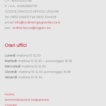
C.F.: 80001130758
P. I.V.A.: 04963850757
CODICE UNIVOCO UFFICIO: UF2U0B
Tel. 0832 245472 Fax 0832 304406
email:
info@ordineingegnerilecce.it
pec:
ordine.lecce@ingpec.eu
Orari uffici
Lunedì
: mattina 10-12.30
Martedì
: mattina 10-12.30 – pomeriggio 16-18
Mercoledì
: mattina 10-12.30
Giovedì
: mattina 10-12.30 pomeriggio 16-18
Venerdì
: mattina 10-12.30
Home
Amministrazione trasparente
Contatti