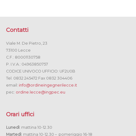
Contatti
Viale M. De Pietro, 23
73100 Lecce
C.F.: 80001130758
P. I.V.A.: 04963850757
CODICE UNIVOCO UFFICIO: UF2U0B
Tel. 0832 245472 Fax 0832 304406
email:
info@ordineingegnerilecce.it
pec:
ordine.lecce@ingpec.eu
Orari uffici
Lunedì
: mattina 10-12.30
Martedì
: mattina 10-12.30 – pomeriggio 16-18