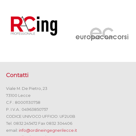
Contatti
Viale M. De Pietro, 23
73100 Lecce
C.F.: 80001130758
P. I.V.A.: 04963850757
CODICE UNIVOCO UFFICIO: UF2U0B
Tel. 0832 245472 Fax 0832 304406
email:
info@ordineingegnerilecce.it