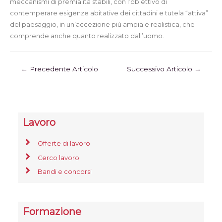
meccanismi di premialità stabili, con l’obiettivo di
contemperare esigenze abitative dei cittadini e tutela “attiva”
del paesaggio, in un’accezione più ampia e realistica, che
comprende anche quanto realizzato dall’uomo.
←
Precedente Articolo
Successivo Articolo
→
Lavoro
Offerte di lavoro
Cerco lavoro
Bandi e concorsi
Formazione