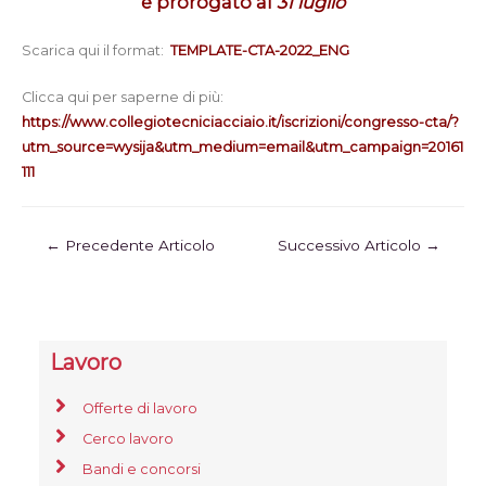
è prorogato al
31 luglio
Scarica qui il format:
TEMPLATE-CTA-2022_ENG
Clicca qui per saperne di più:
https://www.collegiotecniciacciaio.it/iscrizioni/congresso-cta/?
utm_source=wysija&utm_medium=email&utm_campaign=20161
111
←
Precedente Articolo
Successivo Articolo
→
Lavoro
Offerte di lavoro
Cerco lavoro
Bandi e concorsi