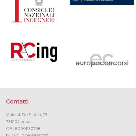
Contatti
Viale M. De Pietro, 23
73100 Lecce
C.F.: 80001130758
P. I.V.A.: 04963850757