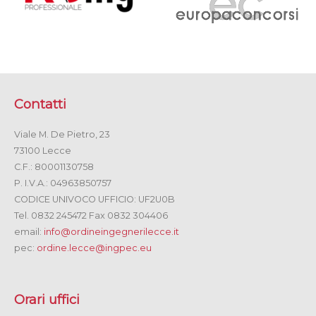
Contatti
Viale M. De Pietro, 23
73100 Lecce
C.F.: 80001130758
P. I.V.A.: 04963850757
CODICE UNIVOCO UFFICIO: UF2U0B
Tel. 0832 245472 Fax 0832 304406
email:
info@ordineingegnerilecce.it
pec:
ordine.lecce@ingpec.eu
Orari uffici