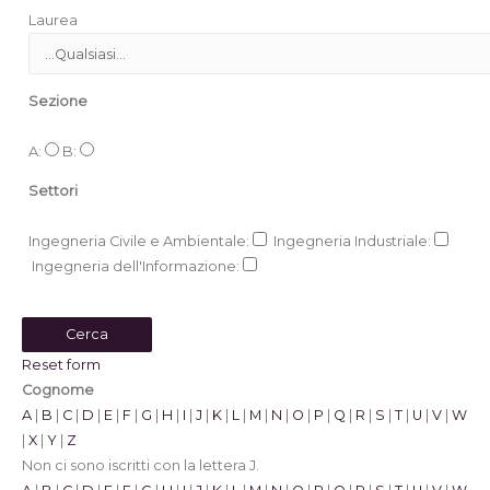
Laurea
Sezione
A:
B:
Settori
Ingegneria Civile e Ambientale:
Ingegneria Industriale:
Ingegneria dell'Informazione:
Reset form
Cognome
A
|
B
|
C
|
D
|
E
|
F
|
G
|
H
|
I
|
J
|
K
|
L
|
M
|
N
|
O
|
P
|
Q
|
R
|
S
|
T
|
U
|
V
|
W
|
X
|
Y
|
Z
Non ci sono iscritti con la lettera J.