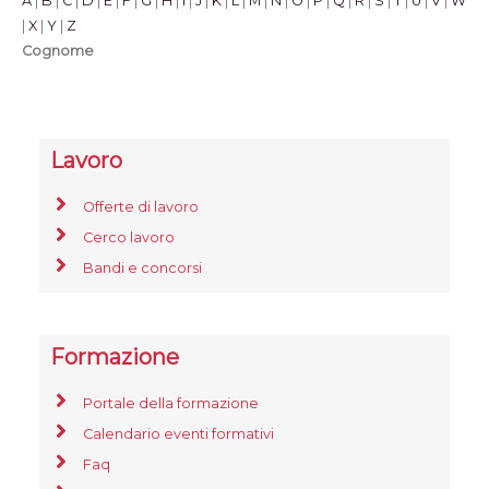
A
|
B
|
C
|
D
|
E
|
F
|
G
|
H
|
I
|
J
|
K
|
L
|
M
|
N
|
O
|
P
|
Q
|
R
|
S
|
T
|
U
|
V
|
W
|
X
|
Y
|
Z
Cognome
Lavoro
Offerte di lavoro
Cerco lavoro
Bandi e concorsi
Formazione
Portale della formazione
Calendario eventi formativi
Faq