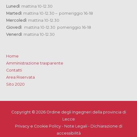
Lunedì
: mattina 10-12.30
Martedì
: mattina 10-12.30 – pomeriggio 16-18
Mercoledì
: mattina 10-12.30
Giovedì
: mattina 10-12.30 pomeriggio 16-18
Venerdì
: mattina 10-12.30
Home
Amministrazione trasparente
Contatti
Area Riservata
Sito 2020
Copyright © 2026
Ordine degli Ingegneri della provincia di
Lecce
Privacy e Cookie Policy
-
Note Legali
-
Dichiarazione di
accessibilità