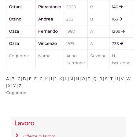
Ostuni
Pierantonio
2020
B
140
Ottino
Andrea
2021
B
163
Ozza
Fernando
1987
A
1209
Ozza
Vincenzo
1979
A
733
Cognome
Nome
Anno
Sezione
N.
iscrizione
Iscrizione
A
|
B
|
C
|
D
|
E
|
F
|
G
|
H
|
I
|
J
|
K
|
L
|
M
|
N
|
O
|
P
|
Q
|
R
|
S
|
T
|
U
|
V
|
W
|
X
|
Y
|
Z
Cognome
Lavoro
Offerte di lavoro