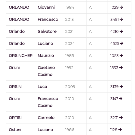
ORLANDO
Giovanni
1984
A
1029
ORLANDO
Francesco
2013
A
3491
Orlando
Salvatore
2021
A
4210
Orlando
Luciano
2024
A
4525
ORSINGHER
Maurizio
1985
A
1053
Orsini
Gaetano
1992
A
1533
Cosimo
ORSINI
Luca
2009
A
3139
Orsini
Francesco
2010
A
3147
Cosimo
ORTISI
Carmelo
2010
A
3231
Ostuni
Luciano
1986
A
1128