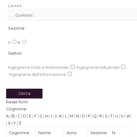
Laurea
Sezione
A:
B:
Settori
Ingegneria Civile e Ambientale:
Ingegneria Industriale:
Ingegneria dell'Informazione:
Reset form
Cognome
A
|
B
|
C
|
D
|
E
|
F
|
G
|
H
|
I
|
J
|
K
|
L
|
M
|
N
|
O
|
P
|
Q
|
R
|
S
|
T
|
U
|
V
|
W
|
X
|
Y
|
Z
Cognome
Nome
Anno
Sezione
N.