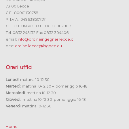
73100 Lecce
C.F.: 80001130758
P. I.V.A.: 04963850757
CODICE UNIVOCO UFFICIO: UF2U0B
Tel. 0832 245472 Fax 0832 304406
email:
info@ordineingegnerilecce.it
pec:
ordine.lecce@ingpec.eu
Orari uffici
Lunedì
: mattina 10-12.30
Martedì
: mattina 10-12.30 – pomeriggio 16-18
Mercoledì
: mattina 10-12.30
Giovedì
: mattina 10-12.30 pomeriggio 16-18
Venerdì
: mattina 10-12.30
Home