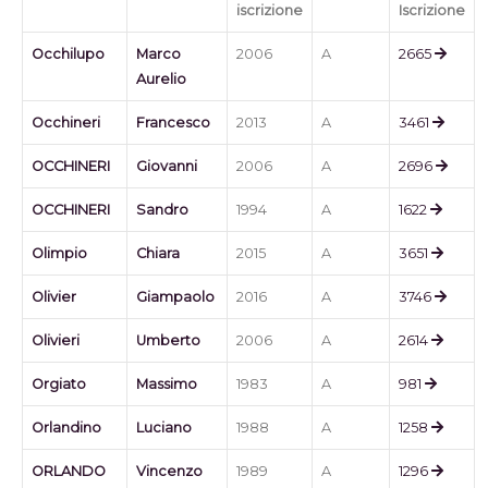
iscrizione
Iscrizione
Occhilupo
Marco
2006
A
2665
Aurelio
Occhineri
Francesco
2013
A
3461
OCCHINERI
Giovanni
2006
A
2696
OCCHINERI
Sandro
1994
A
1622
Olimpio
Chiara
2015
A
3651
Olivier
Giampaolo
2016
A
3746
Olivieri
Umberto
2006
A
2614
Orgiato
Massimo
1983
A
981
Orlandino
Luciano
1988
A
1258
ORLANDO
Vincenzo
1989
A
1296