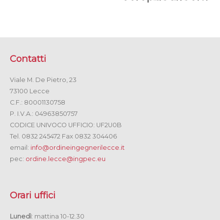
Contatti
Viale M. De Pietro, 23
73100 Lecce
C.F.: 80001130758
P. I.V.A.: 04963850757
CODICE UNIVOCO UFFICIO: UF2U0B
Tel. 0832 245472 Fax 0832 304406
email:
info@ordineingegnerilecce.it
pec:
ordine.lecce@ingpec.eu
Orari uffici
Lunedì
: mattina 10-12.30