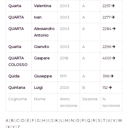
Quarta
Valentina
2003
A
2257
QUARTA
Ivan
2003
A
2277
QUARTA
Alessandro
2003
A
2284
Antonio
Quarta
Gianvito
2003
A
2296
QUARTA
Gaspare
2018
A
4001
COLOSSO
Quida
Giuseppe
1971
A
396
Quintana
Luigi
2020
B
152
Cognome
Nome
Anno
Sezione
N.
iscrizione
Iscrizione
A
|
B
|
C
|
D
|
E
|
F
|
G
|
H
|
I
|
J
|
K
|
L
|
M
|
N
|
O
|
P
|
Q
|
R
|
S
|
T
|
U
|
V
|
W
|
X
|
Y
|
Z