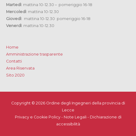
Martedì
: mattina 10-12.30 – pomeriggio 16-18
Mercoledì
: mattina 10-12.30
Giovedì
: mattina 10-12.30 pomeriggio 16-18
Venerdì
: mattina 10-12.30
Home
Amministrazione trasparente
Contatti
Area Riservata
Sito 2020
Copyright © 2026
Ordine degli Ingegneri della provincia di
Lecce
Privacy e Cookie Policy
-
Note Legali
-
Dichiarazione di
accessibilità